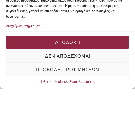
δεδομένα προσωπικού χαρακτήρα, όπως συμπεριφορά περιήγησης ή μοναδικά
αναγνωριστικά σε αυτόν τον ιστότοπο. Η μη συγκατάθεση ή η ανάκληση της
συγκατάθεσης, μπορεί να επηρεάσει αρνητικά ορισμένες λειτουργίες και
δυνατότητες.
Διαχείριση υπηρεσιών
ΑΠΟΔΟΧΉ
ΔΕΝ ΑΠΟΔΈΧΟΜΑΙ
ΠΡΟΒΟΛΉ ΠΡΟΤΙΜΉΣΕΩΝ
Πολιτική Cookies
Δήλωση Απορρήτου
Αρχική
Λογαριασμός
Καλάθι
Αναζήτηση