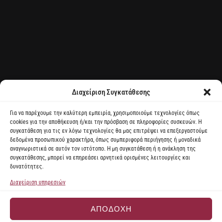
Επιλογή Γλώσσας
Greek
▼
Διαχείριση Συγκατάθεσης
Για να παρέχουμε την καλύτερη εμπειρία, χρησιμοποιούμε τεχνολογίες όπως
cookies για την αποθήκευση ή/και την πρόσβαση σε πληροφορίες συσκευών. Η
συγκατάθεση για τις εν λόγω τεχνολογίες θα μας επιτρέψει να επεξεργαστούμε
δεδομένα προσωπικού χαρακτήρα, όπως συμπεριφορά περιήγησης ή μοναδικά
2026 Develop & Design by ThinkEasy.
αναγνωριστικά σε αυτόν τον ιστότοπο. Η μη συγκατάθεση ή η ανάκληση της
συγκατάθεσης, μπορεί να επηρεάσει αρνητικά ορισμένες λειτουργίες και
δυνατότητες.
Διαχείριση υπηρεσιών
ΑΠΟΔΟΧΉ